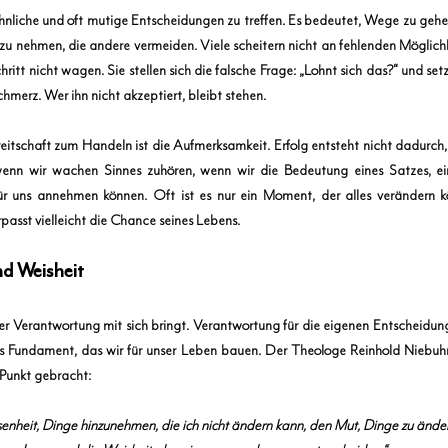
nliche und oft mutige Entscheidungen zu treffen. Es bedeutet, Wege zu gehen
u nehmen, die andere vermeiden. Viele scheitern nicht an fehlenden Möglichk
tt nicht wagen. Sie stellen sich die falsche Frage: „Lohnt sich das?“ und setz
erz. Wer ihn nicht akzeptiert, bleibt stehen.
itschaft zum Handeln ist die Aufmerksamkeit. Erfolg entsteht nicht dadurch,
, wenn wir wachen Sinnes zuhören, wenn wir die Bedeutung eines Satzes, ei
 uns annehmen können. Oft ist es nur ein Moment, der alles verändern kö
passt vielleicht die Chance seines Lebens.
nd Weisheit
il er Verantwortung mit sich bringt. Verantwortung für die eigenen Entscheidung
as Fundament, das wir für unser Leben bauen. Der Theologe Reinhold Niebuhr
Punkt gebracht:
senheit, Dinge hinzunehmen, die ich nicht ändern kann, den Mut, Dinge zu änder