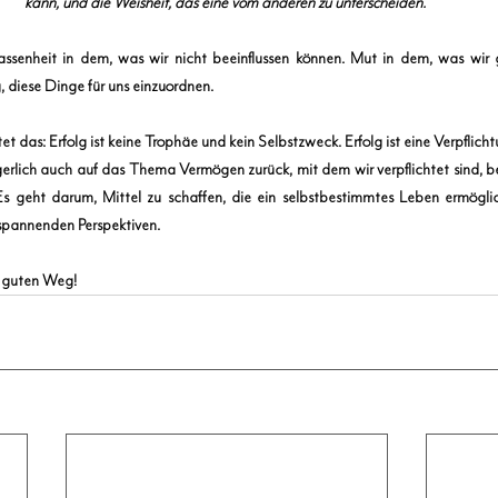
kann, und die Weisheit, das eine vom anderen zu unterscheiden.“
senheit in dem, was wir nicht beeinflussen können. Mut in dem, was wir 
, diese Dinge für uns einzuordnen. 
t das: Erfolg ist keine Trophäe und kein Selbstzweck. Erfolg ist eine Verpflich
gerlich auch auf das Thema Vermögen zurück, mit dem wir verpflichtet sind, 
s geht darum, Mittel zu schaffen, die ein selbstbestimmtes Leben ermöglich
d spannenden Perspektiven.
 guten Weg!