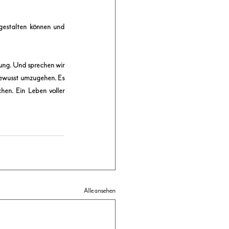
gestalten können und 
tung. Und sprechen wir 
bewusst umzugehen. Es 
en. Ein Leben voller 
Alle ansehen