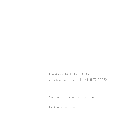
Poststrasse 14,
CH – 6300 Zug
info@via-bonum.com
|
+41 41 72 00072
Woran wird Erfolg gemessen?
Cookies
Datenschutz / Impressum
Haftungsausschluss