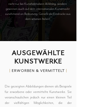
nicht nur bei Kunstliebhabern Anklang, sondern
gewinnen auch auf dem internationalen Kunstmarkt
zunehmend an Bedeutung. Genießt die Eindrücke aus
dem schönen Italien!
AUSGEWÄHLTE
KUNSTWERKE
|
ERWORBEN & VERMITTELT
|
Die gezeigten Abbildungen dienen als Beispiele
für erworbene oder vermittelte Kunstwerke. Sie
veranschaulichen jedoch nur einen kleinen Teil
der vielfältigen Möglichkeiten, die der