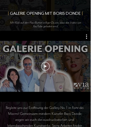
|
GALERIE OPENING MIT BORIS DONDE
|
Mit Klick auf den Play-Button willigst Du ein, dass das Video von
YouTube geladen wird.
Begleite uns zur Eröffnung der Gallery No. 1 in Forte dei
Marmi! Gemeinsam mit dem Künstler Boris Donde
zeigen wir euch die ausdrucksstarken und
lebensbejahenden Kunstwerke. Seine Arbeiten finden