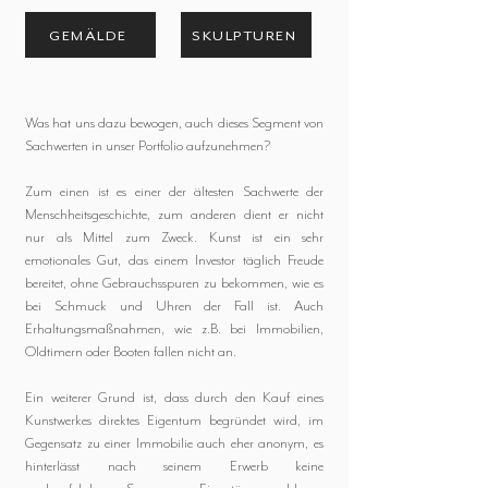
GEMÄLDE
SKULPTUREN
Was hat uns dazu bewogen, auch dieses Segment von
Sachwerten in unser Portfolio aufzunehmen?
Zum einen ist es einer der ältesten Sachwerte der
Menschheitsgeschichte, zum anderen dient er nicht
nur als Mittel zum Zweck. Kunst ist ein sehr
emotionales Gut, das einem Investor täglich Freude
bereitet, ohne Gebrauchsspuren zu bekommen, wie es
bei Schmuck und Uhren der Fall ist. Auch
Erhaltungsmaßnahmen, wie z.B. bei Immobilien,
Oldtimern oder Booten fallen nicht an.
Ein weiterer Grund ist, dass durch den Kauf eines
Kunstwerkes direktes Eigentum begründet wird, im
Gegensatz zu einer Immobilie auch eher anonym, es
hinterlässt nach seinem Erwerb keine