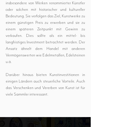
insbesondere von Werken renommierter Künstler
oder solchen mit historischer und kultureller
Bedeutung. Sie verfolgen das Ziel, Kunstwerke zu
einem günstigen Preis zu erwerben und sie zu
einem späteren Zeitpunkt mit Gewinn zu
verkaufen. Dies sollte als ein mittel- bis
langfristiges Investment betrachtet werden. Der
Ansatz ähnelt dem Handel mit anderen
Vermögenswerten wie Edelmetallen, Edelsteinen
u.ä.
Darüber hinaus bieten Kunstinvestitionen in
einigen Ländern auch steuerliche Vorteile. Auch
das Verschenken und Vererben von Kunst ist für
viele Sammler interessant.