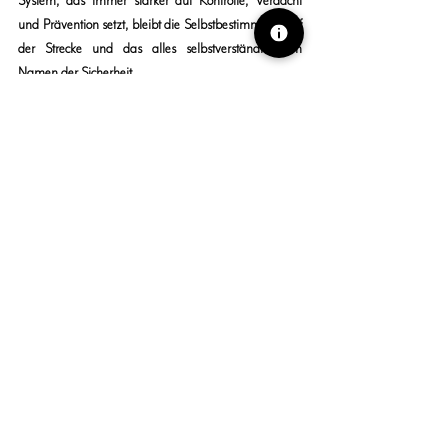
System, das immer stärker auf Kontrolle, Verdacht 
und Prävention setzt, bleibt die Selbstbestimmung auf 
der Strecke und das alles selbstverständlich im 
Namen der Sicherheit.
Fazit:
Wir müssen uns fragen: Wie viel Freiheit  im Namen 
einer Sicherheit, die oft nur vorgegeben wird, sind wir 
bereit aufzugeben? Bei via bonum glauben wir daran, 
dass kritisches Denken der erste Schritt zur 
Selbstbestimmung ist. Nichts geschieht ohne Grund, 
doch dieser Grund ist oft verborgen, verschleiert oder 
erst auf den zweiten Blick erkennbar.
Denn wer schweigt, stimmt zu und gewöhnt sich. Und 
wer sich gewöhnt, verliert. Nicht mit einem großen 
Knall, sondern leise. Schritt für Schritt. Wenn ihr spürt, 