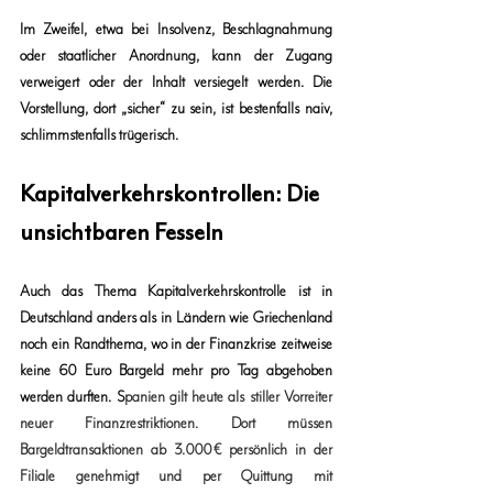
Im Zweifel, etwa bei Insolvenz, Beschlagnahmung 
oder staatlicher Anordnung, kann der Zugang 
verweigert oder der Inhalt versiegelt werden. Die 
Vorstellung, dort „sicher“ zu sein, ist bestenfalls naiv, 
schlimmstenfalls trügerisch.
Kapitalverkehrskontrollen: Die 
unsichtbaren Fesseln
Auch das Thema Kapitalverkehrskontrolle ist in 
Deutschland anders als in Ländern wie Griechenland 
noch ein Randthema, wo in der Finanzkrise zeitweise 
keine 60 Euro Bargeld mehr pro Tag abgehoben 
werden durften. S
panien gilt heute als stiller Vorreiter 
neuer Finanzrestriktionen
. Dort müssen 
Bargeldtransaktionen ab 3.000 € persönlich in der 
Filiale genehmigt und per Quittung mit 