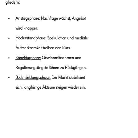
gliedern:
Anstiegsphase:
 Nachfrage wächst, Angebot 
wird knapper.
Höchststandphase
:
 Spekulation und mediale 
Aufmerksamkeit treiben den Kurs.
Korrekturphase
:
 Gewinnmitnahmen und 
Regulierungsängste führen zu Rückgängen.
Bodenbildungsphase
:
 Der Markt stabilisiert 
sich, langfristige Akteure steigen wieder ein.