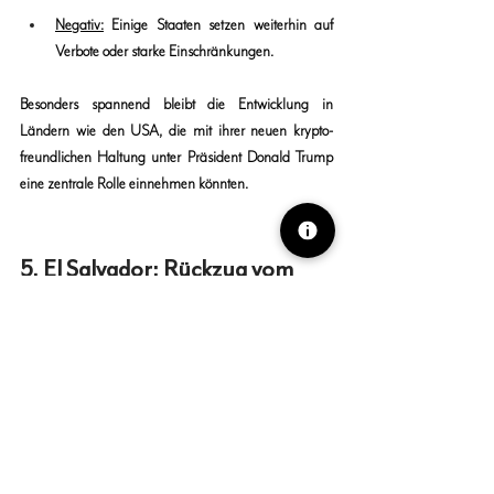
Negativ
:
 Einige Staaten setzen weiterhin auf 
Verbote oder starke Einschränkungen.
Besonders spannend bleibt die Entwicklung in 
Ländern wie den USA, die mit ihrer neuen krypto-
freundlichen Haltung unter Präsident Donald Trump 
eine zentrale Rolle einnehmen könnten.
5. El Salvador: Rückzug vom 
Gesetz – aber nicht vom Bitcoin
Ein Politikum: El Salvador hat im Januar 2025 Bitcoin 
den Status als gesetzliches Zahlungsmittel entzogen – 
als Bedingung für die Aufnahme in den 
Internationalen Währungsfonds (IWF). Ein Rückschritt 
für Bitcoin?